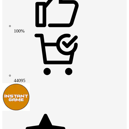
100%
44095