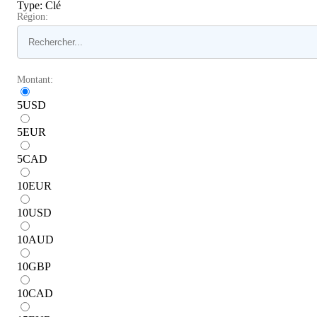
Type
:
Clé
Région:
Montant:
5
USD
5
EUR
5
CAD
10
EUR
10
USD
10
AUD
10
GBP
10
CAD