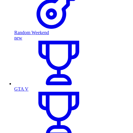
Random Weekend
new
GTA V