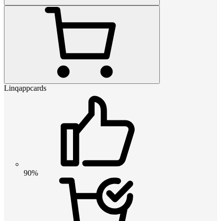
Linqappcards
90%