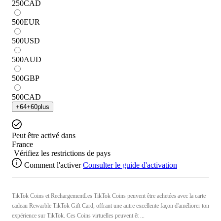
250
CAD
500
EUR
500
USD
500
AUD
500
GBP
500
CAD
+
64
+
60
plus
Peut être activé dans
France
Vérifiez les restrictions de pays
Comment l'activer
Consulter le guide d'activation
TikTok Coins et RechargementLes TikTok Coins peuvent être achetées avec la carte
cadeau Rewarble TikTok Gift Card, offrant une autre excellente façon d'améliorer ton
expérience sur TikTok. Ces Coins virtuelles peuvent êt ...