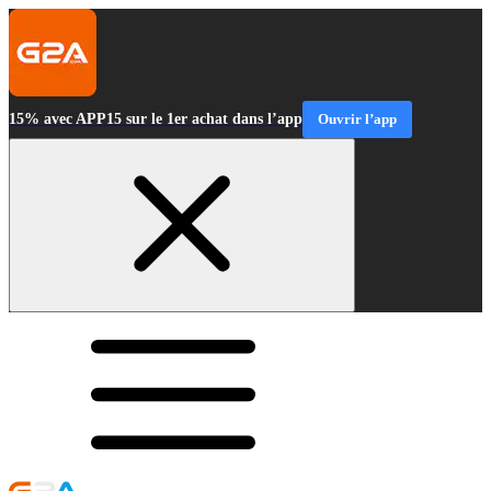
15% avec APP15 sur le 1er achat dans l’app
Ouvrir l’app