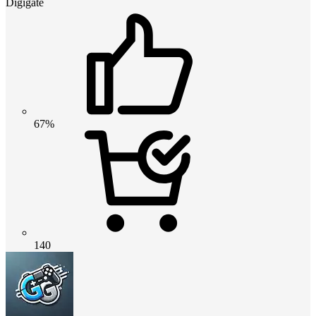
Digigate
67%
140