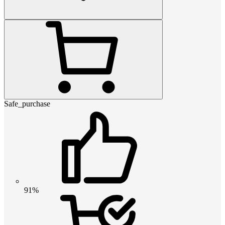
Safe_purchase
91%