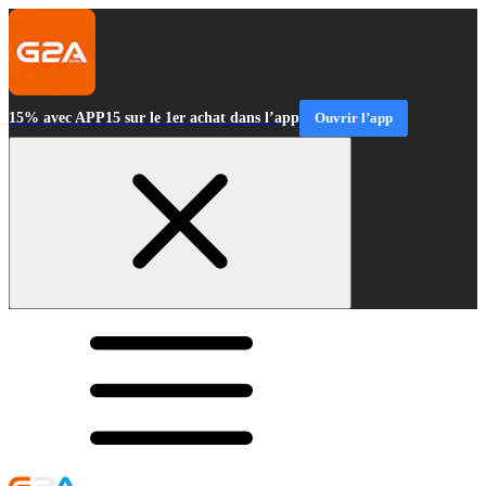
15% avec APP15 sur le 1er achat dans l’app
Ouvrir l’app