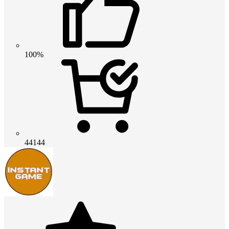
100%
44144