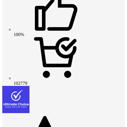
100%
102779