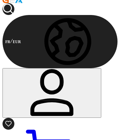
FR
EUR