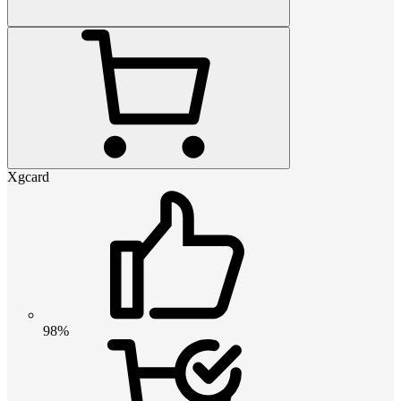
Xgcard
98%