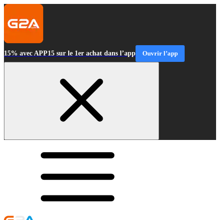
15% avec APP15 sur le 1er achat dans l’app
Ouvrir l’app