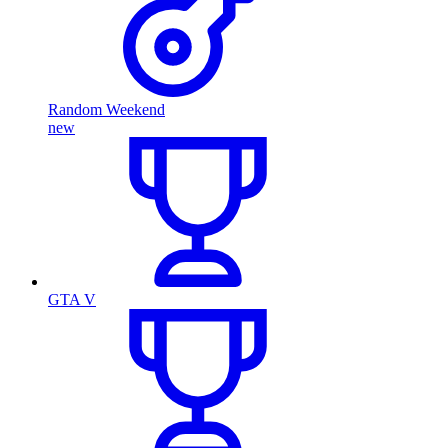
Random Weekend
new
GTA V