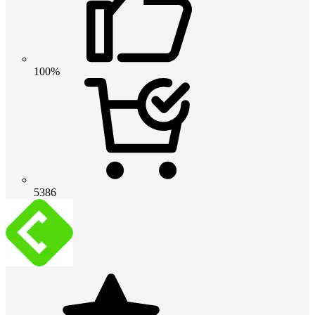
100%
5386