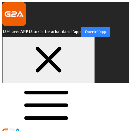
15% avec APP15 sur le 1er achat dans l’app
Ouvrir l’app