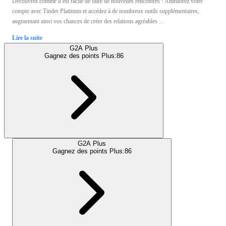
Découvrez comme il est facile de faire de nouvelles rencontres ! Améliorez votre
compte avec Tinder Platinum et accédez à de nombreux outils supplémentaires,
augmentant ainsi vos chances de créer des relations agréables ...
Lire la suite
G2A Plus
Gagnez des points Plus:
86
G2A Plus
Gagnez des points Plus:
86