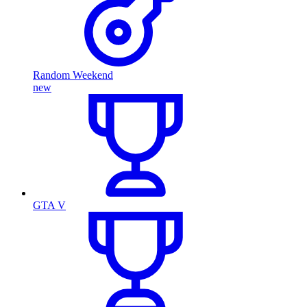
Random Weekend
new
GTA V