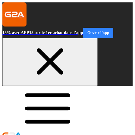
15% avec APP15 sur le 1er achat dans l’app
Ouvrir l’app