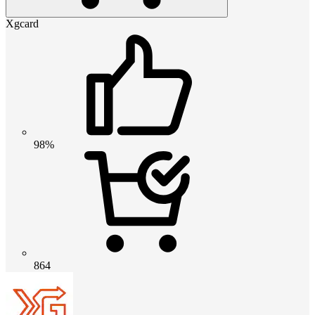
Xgcard
98%
864