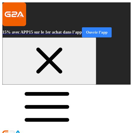
15% avec APP15 sur le 1er achat dans l’app
Ouvrir l’app