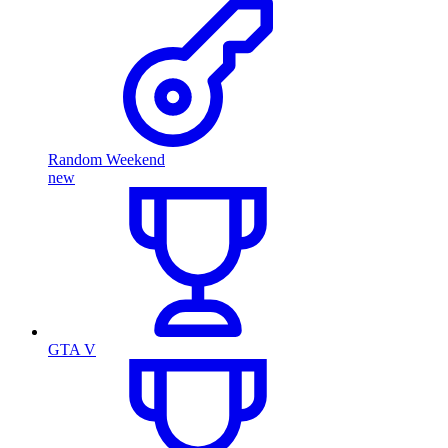
Random Weekend
new
GTA V