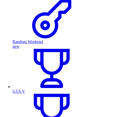
Random Weekend
new
GTA V