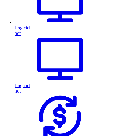
Logiciel
hot
Logiciel
hot