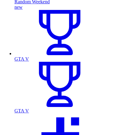
Random Weekend
new
GTA V
GTA V