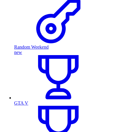
Random Weekend
new
GTA V