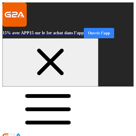
15% avec APP15 sur le 1er achat dans l’app
Ouvrir l’app