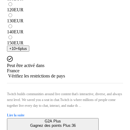
120
EUR
130
EUR
140
EUR
150
EUR
+
10
+
6
plus
Peut être activé dans
France
Vérifiez les restrictions de pays
Twitch builds communities around live content that's interactive, diverse, and always
next level. We saved you a seat in chat.Twitch is where millions of people come
together live every day to chat, interact, and make th ...
Lire la suite
G2A Plus
Gagnez des points Plus:
36