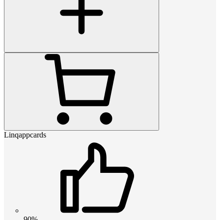
Linqappcards
90%