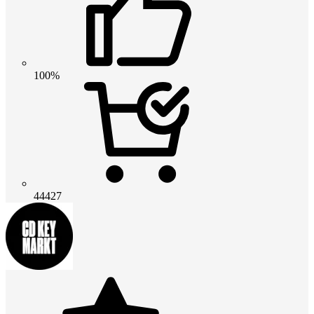
100%
44427