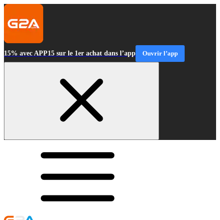
15% avec APP15 sur le 1er achat dans l’app
Ouvrir l’app