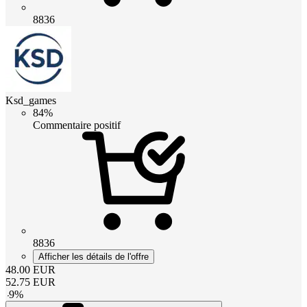
8836
Ksd_games
84%
Commentaire positif
8836
Afficher les détails de l'offre
48.00
EUR
52.75
EUR
-
9
%