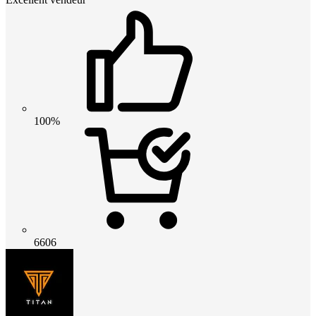
100%
6606