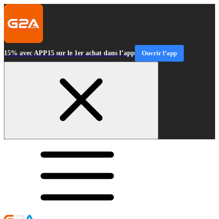
15% avec APP15 sur le 1er achat dans l’app
Ouvrir l’app