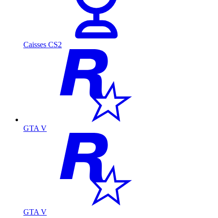
Caisses CS2
GTA V
GTA V