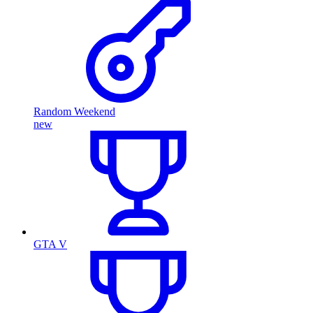
Random Weekend
new
GTA V