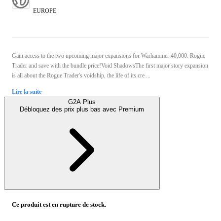
EUROPE
Gain access to the two upcoming major expansions for Warhammer 40,000: Rogue
Trader and save with the bundle price!Void ShadowsThe first major story expansion
is all about the Rogue Trader's voidship, the life of its cre ...
Lire la suite
G2A Plus
Débloquez des prix plus bas avec
Premium
Ce produit est en rupture de stock.