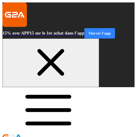
15% avec APP15 sur le 1er achat dans l’app
Ouvrir l’app