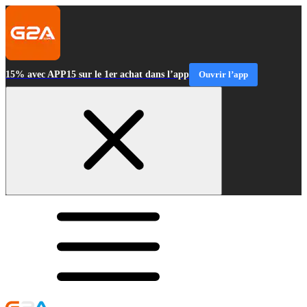
15% avec APP15 sur le 1er achat dans l’app
Ouvrir l’app