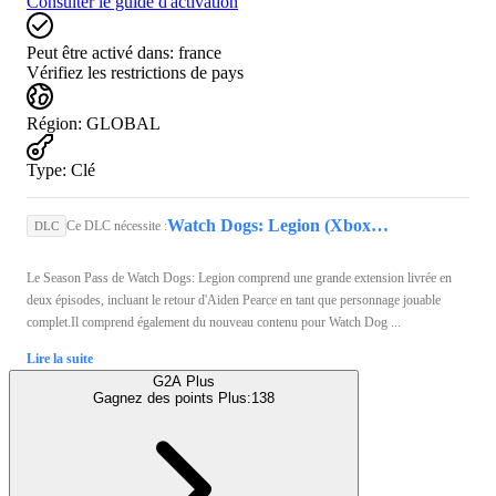
Consulter le guide d'activation
Peut être activé dans:
france
Vérifiez les restrictions de pays
Région
:
GLOBAL
Type
:
Clé
Watch Dogs: Legion (Xbox One) - Xbox Live Key - EUROPE
Ce DLC nécessite :
DLC
Le Season Pass de Watch Dogs: Legion comprend une grande extension livrée en
deux épisodes, incluant le retour d'Aiden Pearce en tant que personnage jouable
complet.Il comprend également du nouveau contenu pour Watch Dog ...
Lire la suite
G2A Plus
Gagnez des points Plus:
138