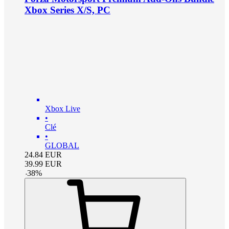
Xbox Series X/S, PC
Xbox Live
•
Clé
•
GLOBAL
24.84
EUR
39.99
EUR
-
38
%