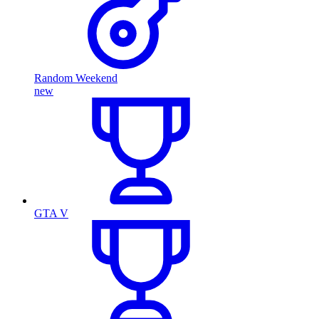
Random Weekend
new
GTA V