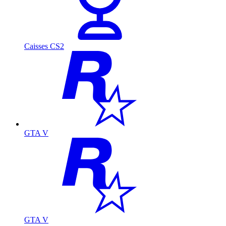
Caisses CS2
GTA V
GTA V