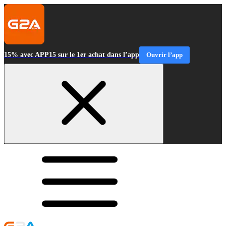
15% avec APP15 sur le 1er achat dans l’app
Ouvrir l’app