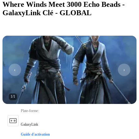
Where Winds Meet 3000 Echo Beads -
GalaxyLink Clé - GLOBAL
1
/
1
Plate-forme
:
GalaxyLink
Guide d'activation