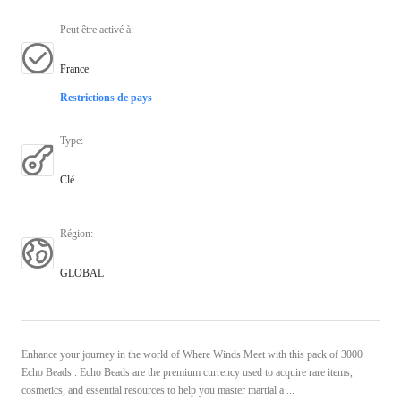
Peut être activé à
:
France
Restrictions de pays
Type
:
Clé
Région
:
GLOBAL
Enhance your journey in the world of Where Winds Meet with this pack of 3000
Echo Beads . Echo Beads are the premium currency used to acquire rare items,
cosmetics, and essential resources to help you master martial a ...