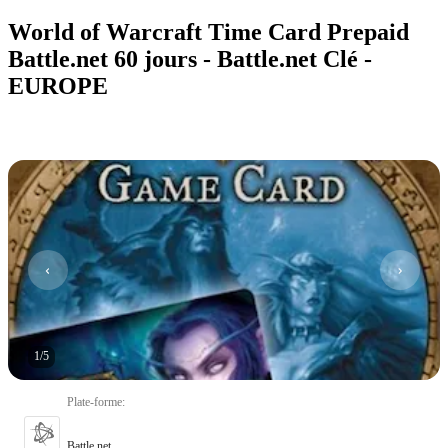
World of Warcraft Time Card Prepaid
Battle.net 60 jours - Battle.net Clé -
EUROPE
1
/
5
Plate-forme
:
Battle.net