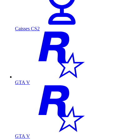
Caisses CS2
GTA V
GTA V