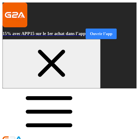
15% avec APP15 sur le 1er achat dans l’app
Ouvrir l’app