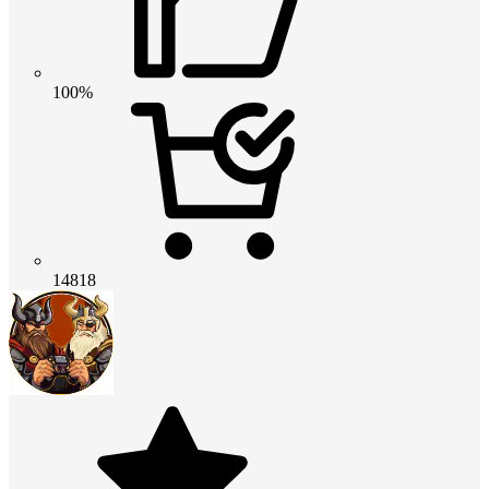
100%
14818