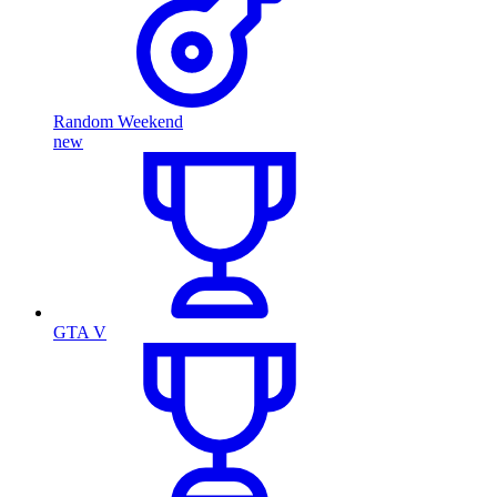
Random Weekend
new
GTA V