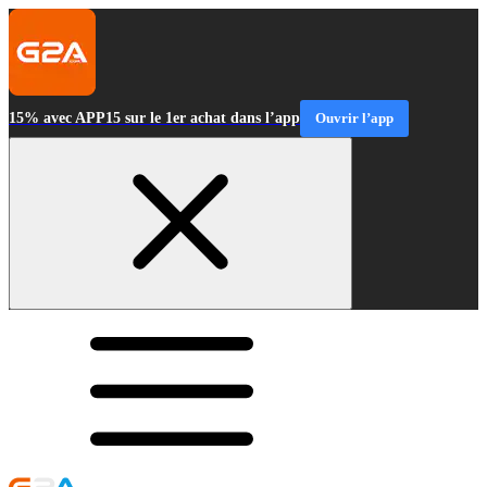
15% avec APP15 sur le 1er achat dans l’app
Ouvrir l’app