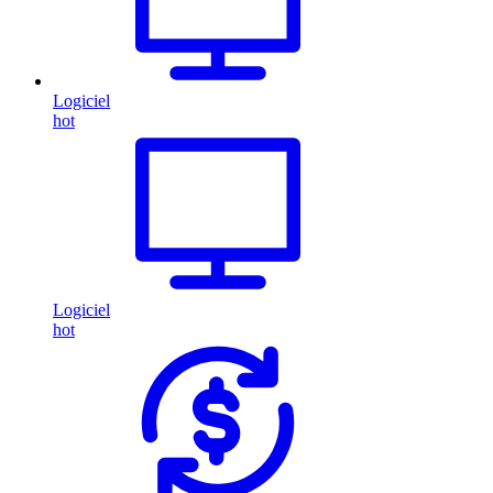
Logiciel
hot
Logiciel
hot