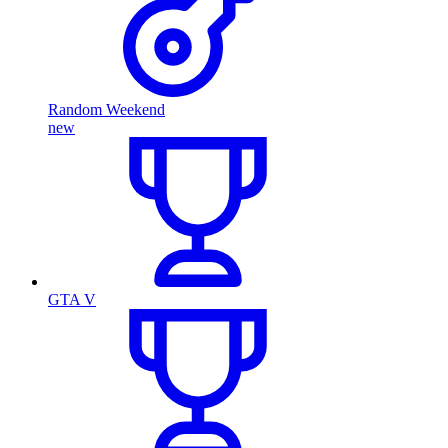
Random Weekend
new
GTA V