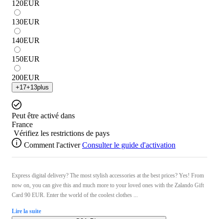
120
EUR
130
EUR
140
EUR
150
EUR
200
EUR
+
17
+
13
plus
Peut être activé dans
France
Vérifiez les restrictions de pays
Comment l'activer
Consulter le guide d'activation
Express digital delivery? The most stylish accessories at the best prices? Yes! From
now on, you can give this and much more to your loved ones with the Zalando Gift
Card 90 EUR. Enter the world of the coolest clothes ...
Lire la suite