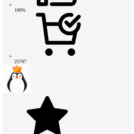
100%
25797