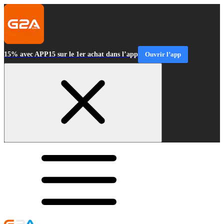
15% avec APP15 sur le 1er achat dans l’app
Ouvrir l’app