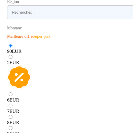
Région:
Montant:
Meilleure offre
Super prix
90
EUR
5
EUR
6
EUR
7
EUR
8
EUR