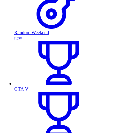
Random Weekend
new
GTA V