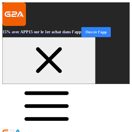
15% avec APP15 sur le 1er achat dans l’app
Ouvrir l’app