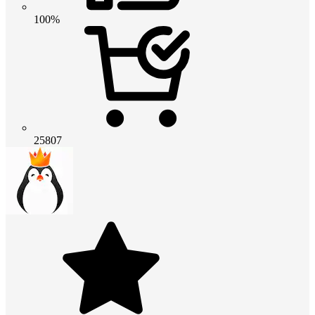
100%
25807