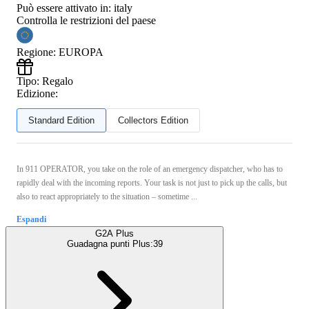
Può essere attivato in:
italy
Controlla le restrizioni del paese
Regione
:
EUROPA
Tipo
:
Regalo
Edizione:
Standard Edition
Collectors Edition
In 911 OPERATOR, you take on the role of an emergency dispatcher, who has to
rapidly deal with the incoming reports. Your task is not just to pick up the calls, but
also to react appropriately to the situation – sometime ...
Espandi
G2A Plus
Guadagna punti Plus:
39