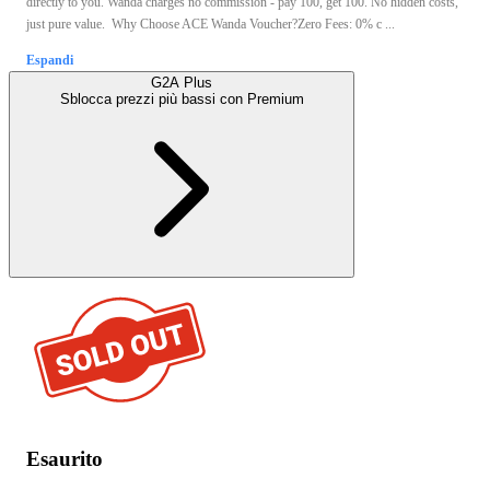
directly to you. Wanda charges no commission - pay 100, get 100. No hidden costs,
just pure value. Why Choose ACE Wanda Voucher?Zero Fees: 0% c ...
Espandi
G2A Plus
Sblocca prezzi più bassi con
Premium
Esaurito