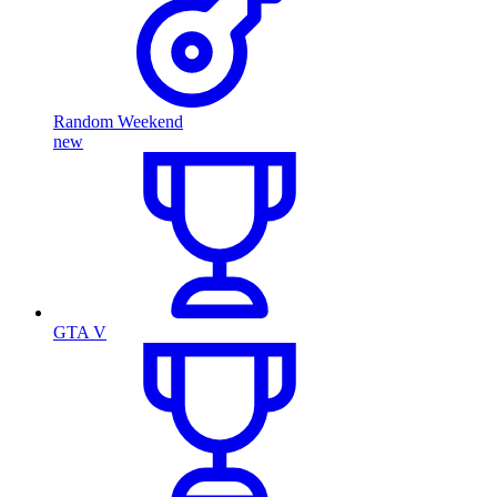
Random Weekend
new
GTA V