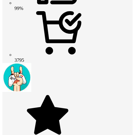
99%
3795