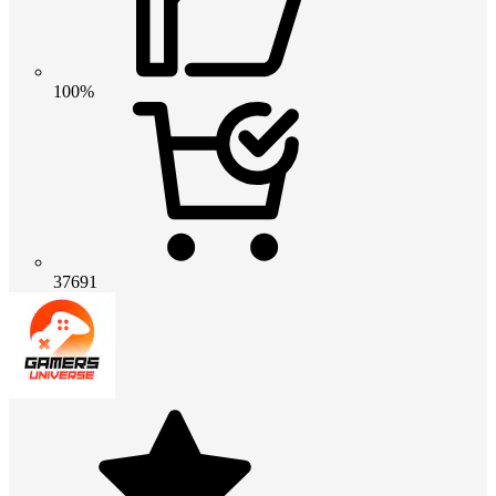
100%
37691