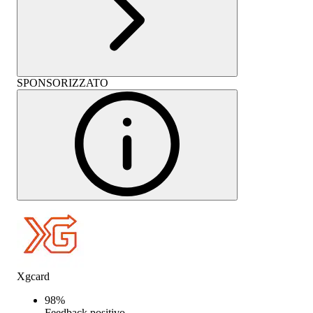
SPONSORIZZATO
Xgcard
98
%
Feedback positivo