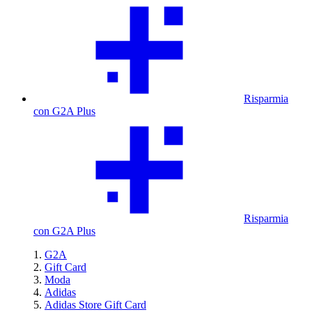
Risparmia
con G2A Plus
Risparmia
con G2A Plus
G2A
Gift Card
Moda
Adidas
Adidas Store Gift Card