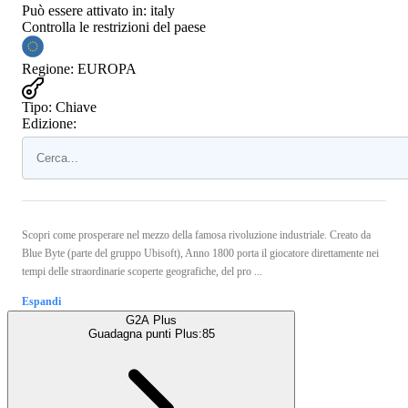
Può essere attivato in:
italy
Controlla le restrizioni del paese
Regione
:
EUROPA
Tipo
:
Chiave
Edizione:
Scopri come prosperare nel mezzo della famosa rivoluzione industriale. Creato da
Blue Byte (parte del gruppo Ubisoft), Anno 1800 porta il giocatore direttamente nei
tempi delle straordinarie scoperte geografiche, del pro ...
Espandi
G2A Plus
Guadagna punti Plus:
85