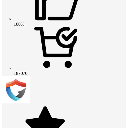
100%
187070