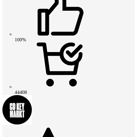
100%
44408