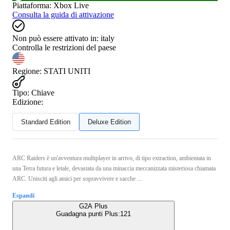
Piattaforma
:
Xbox Live
Consulta la guida di attivazione
Non può essere attivato in:
italy
Controlla le restrizioni del paese
Regione
:
STATI UNITI
Tipo
:
Chiave
Edizione:
Standard Edition
Deluxe Edition
ARC Raiders è un'avventura multiplayer in arrivo, di tipo extraction, ambientata in
una Terra futura e letale, devastata da una minaccia meccanizzata misteriosa chiamata
ARC. Unisciti agli amici per sopravvivere e sacche ...
Espandi
G2A Plus
Guadagna punti Plus:
121