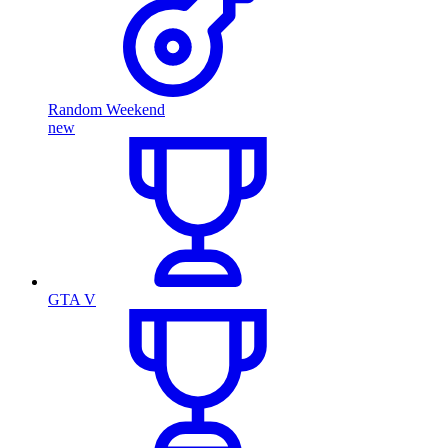
Random Weekend
new
GTA V