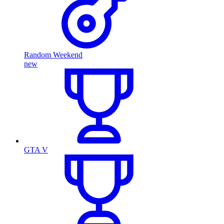
Random Weekend
new
GTA V