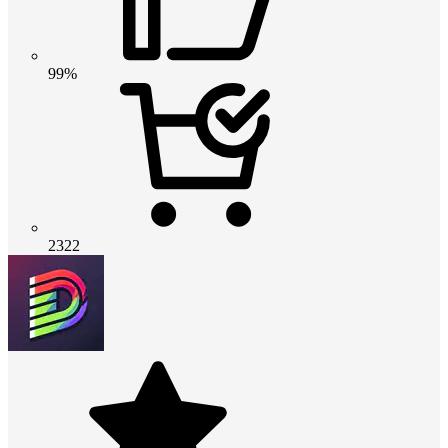
99%
2322