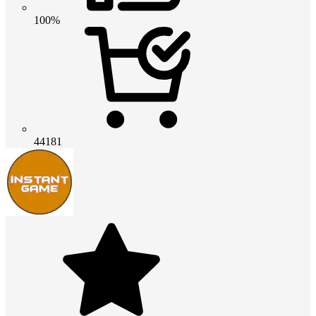
100%
44181