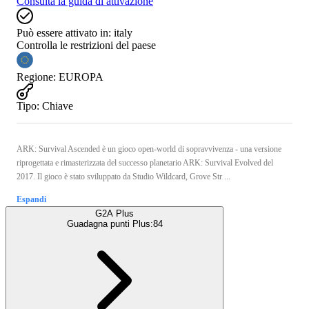
Consulta la guida di attivazione
Può essere attivato in:
italy
Controlla le restrizioni del paese
Regione
:
EUROPA
Tipo
:
Chiave
ARK: Survival Ascended è un gioco open-world di sopravvivenza - una versione
riprogettata e rimasterizzata del successo planetario ARK: Survival Evolved del
2017. Il gioco è stato sviluppato da Studio Wildcard, Grove Str ...
Espandi
G2A Plus
Guadagna punti Plus:
84