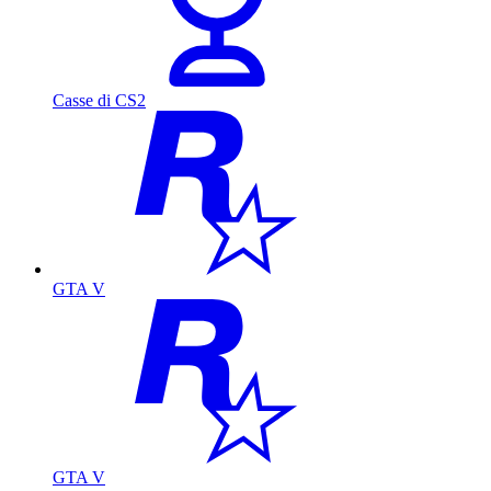
Casse di CS2
GTA V
GTA V