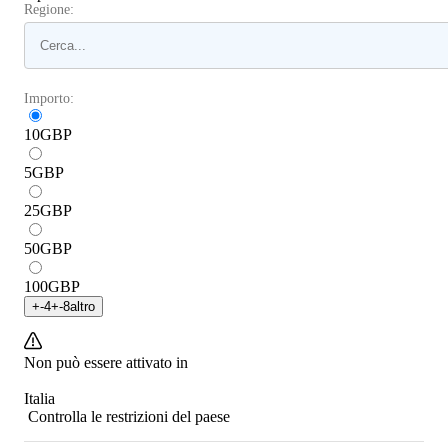
Regione:
Importo:
10
GBP
5
GBP
25
GBP
50
GBP
100
GBP
+
-4
+
-8
altro
Non può essere attivato in
Italia
Controlla le restrizioni del paese