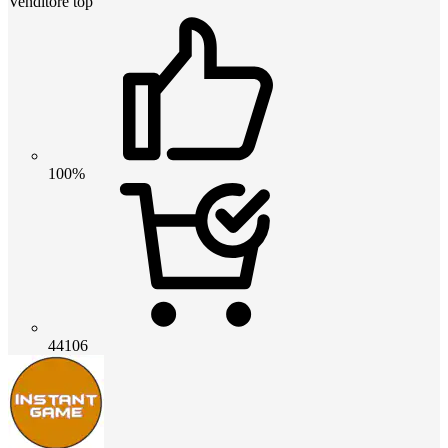
Venditore top
100%
44106