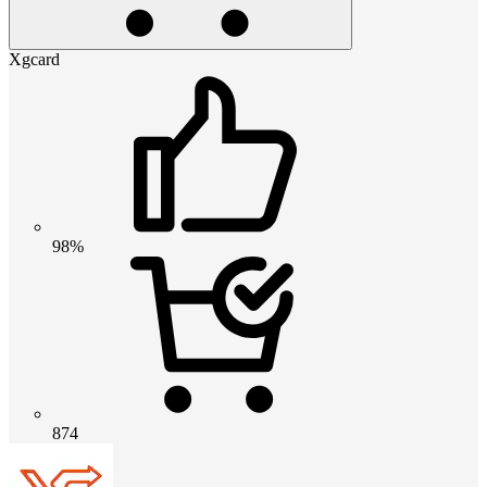
Xgcard
98%
874