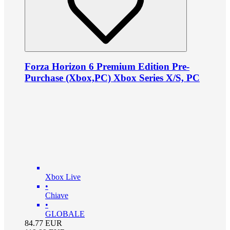
Forza Horizon 6 Premium Edition Pre-
Purchase (Xbox,PC) Xbox Series X/S, PC
Xbox Live
•
Chiave
•
GLOBALE
84.77
EUR