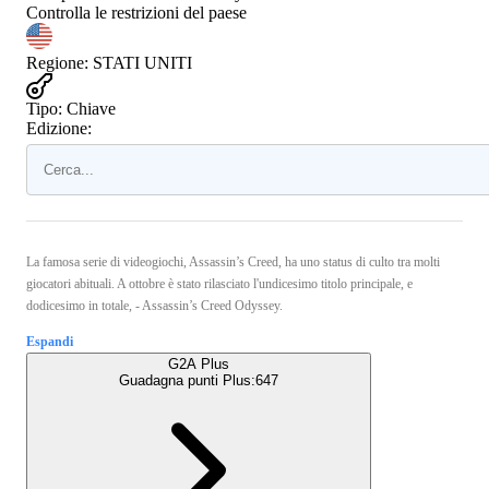
Controlla le restrizioni del paese
Regione
:
STATI UNITI
Tipo
:
Chiave
Edizione:
La famosa serie di videogiochi, Assassin’s Creed, ha uno status di culto tra molti
giocatori abituali. A ottobre è stato rilasciato l'undicesimo titolo principale, e
dodicesimo in totale, - Assassin’s Creed Odyssey.
Espandi
G2A Plus
Guadagna punti Plus:
647