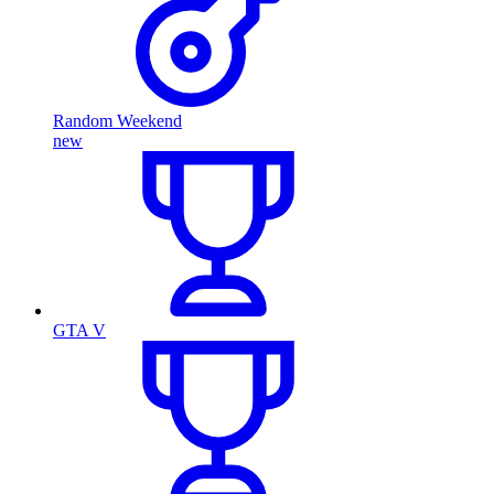
Random Weekend
new
GTA V