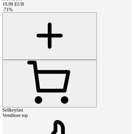
19.99
EUR
-
71
%
Sellkeyfast
Venditore top