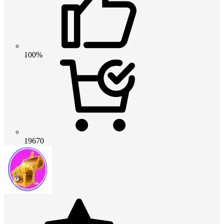
100%
19670