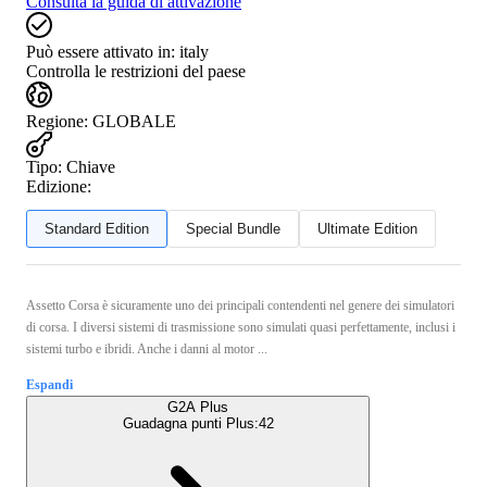
Consulta la guida di attivazione
Può essere attivato in:
italy
Controlla le restrizioni del paese
Regione
:
GLOBALE
Tipo
:
Chiave
Edizione:
Standard Edition
Special Bundle
Ultimate Edition
Assetto Corsa è sicuramente uno dei principali contendenti nel genere dei simulatori
di corsa. I diversi sistemi di trasmissione sono simulati quasi perfettamente, inclusi i
sistemi turbo e ibridi. Anche i danni al motor ...
Espandi
G2A Plus
Guadagna punti Plus:
42