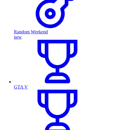
Random Weekend
new
GTA V