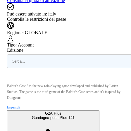
Consulta la guida di attivazione
Può essere attivato in:
italy
Controlla le restrizioni del paese
Regione
:
GLOBALE
Tipo
:
Account
Edizione:
Baldur's Gate 3 is the new role-playing game developed and published by Larian
Studios. The game is the third game of the Baldur's Gate series and it's inspired by
Dungeons
Espandi
G2A Plus
Guadagna punti Plus:
141