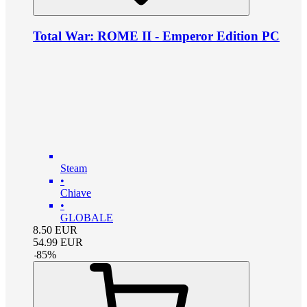
Total War: ROME II - Emperor Edition PC
Steam
•
Chiave
•
GLOBALE
8.50
EUR
54.99
EUR
-
85
%