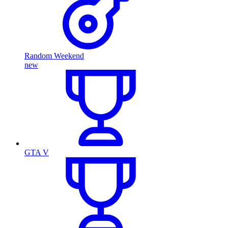
Random Weekend
new
GTA V