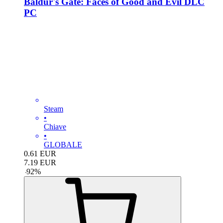
Baldur's Gate: Faces of Good and Evil DLC
PC
Steam
•
Chiave
•
GLOBALE
0.61
EUR
7.19
EUR
-
92
%