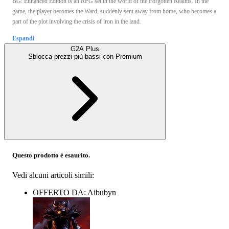
BG: Enhanced Edition is an RPG set in the world of the Forgotten Realms. In the
game, the player becomes the Ward, suddenly sent away from home, who becomes a
part of the plot involving the crisis of iron in the land.
Espandi
G2A Plus
Sblocca prezzi più bassi con
Premium
Questo prodotto è esaurito.
Vedi alcuni articoli simili:
OFFERTO DA: Aibubyn