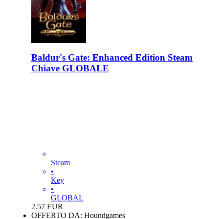
Baldur's Gate: Enhanced Edition Steam
Chiave GLOBALE
Steam
•
Key
•
GLOBAL
2.57
EUR
OFFERTO DA: Houndgames