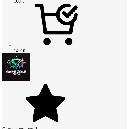
100%
14910
Game_zone_portal