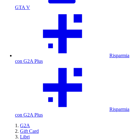
GTA V
Risparmia
con G2A Plus
Risparmia
con G2A Plus
G2A
Gift Card
Libri