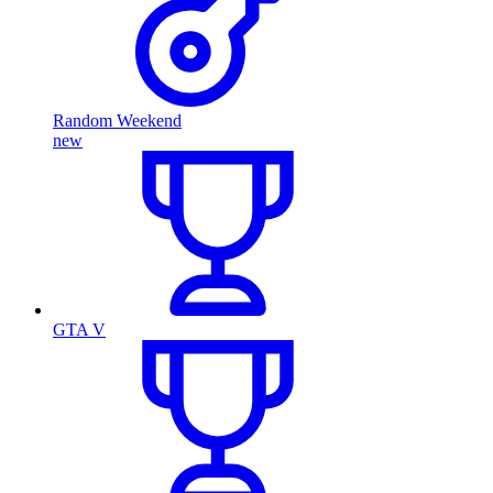
Random Weekend
new
GTA V