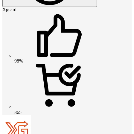
Xgcard
98%
865