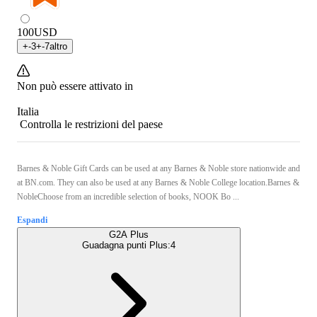
100
USD
+
-3
+
-7
altro
Non può essere attivato in
Italia
Controlla le restrizioni del paese
Barnes & Noble Gift Cards can be used at any Barnes & Noble store nationwide and
at BN.com. They can also be used at any Barnes & Noble College location.Barnes &
NobleChoose from an incredible selection of books, NOOK Bo ...
Espandi
G2A Plus
Guadagna punti Plus:
4