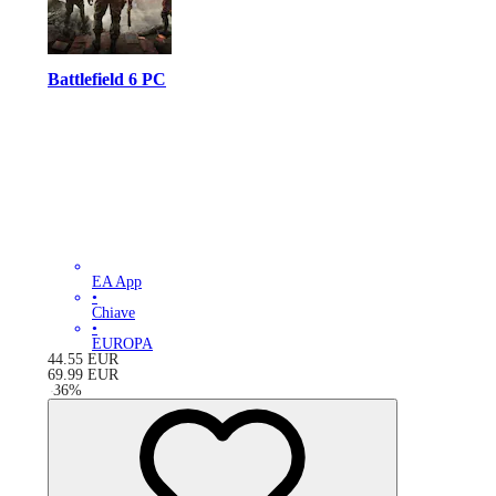
Battlefield 6 PC
EA App
•
Chiave
•
EUROPA
44.55
EUR
69.99
EUR
-
36
%