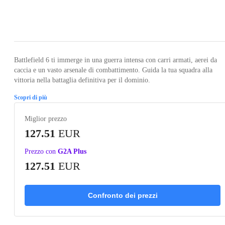
Loading...
Loading...
Loading...
Loading...
Loading
Battlefield 6 ti immerge in una guerra intensa con carri armati, aerei da
caccia e un vasto arsenale di combattimento. Guida la tua squadra alla
vittoria nella battaglia definitiva per il dominio.
Scopri di più
Miglior prezzo
127.51
EUR
Prezzo con
G2A Plus
127.51
EUR
Confronto dei prezzi