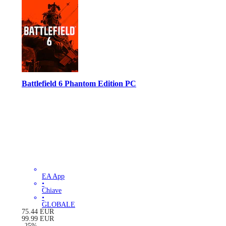
Battlefield 6 Phantom Edition PC
EA App
•
Chiave
•
GLOBALE
75.44
EUR
99.99
EUR
-
25
%