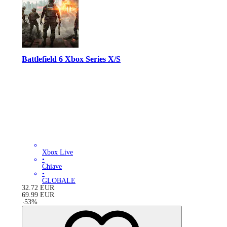
Battlefield 6 Xbox Series X/S
Xbox Live
•
Chiave
•
GLOBALE
32.72
EUR
69.99
EUR
-
53
%