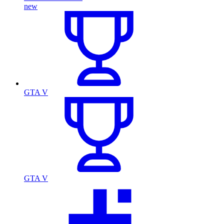
new
GTA V
GTA V