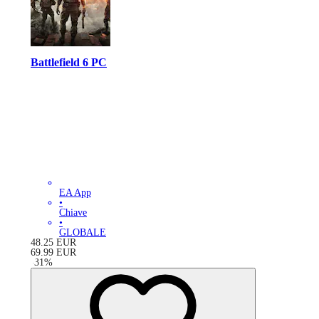
Battlefield 6 PC
EA App
•
Chiave
•
GLOBALE
48.25
EUR
69.99
EUR
-
31
%