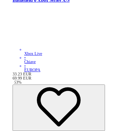
Battlefield 6 Xbox Series X/S
Xbox Live
•
Chiave
•
EUROPA
33.23
EUR
69.99
EUR
-
53
%