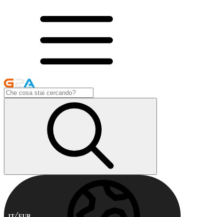
IT
EUR