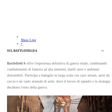
Xbox Live
•
Chiave
•
SUL BATTLEFIELD 6
STATI UNITI
33.40
EUR
69.99
EUR
Battlefield 6
offre l'esperienza definitiva di guerra totale, combinando
-
52
%
combattimenti di fanteria ad alta intensità, duelli aerei e ambienti
distruttibili. Partecipa a battaglie su larga scala con carri armati, aerei da
caccia e un vasto arsenale di armi, dove il lavoro di squadra e la strategia
decidono l'esito della guerra.