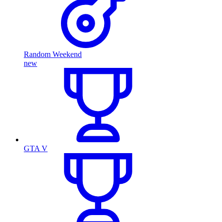
Random Weekend
new
GTA V