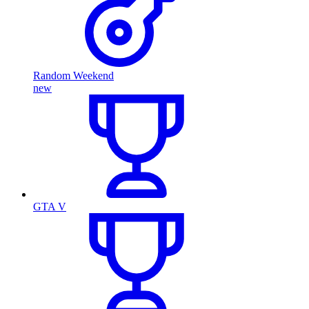
Random Weekend
new
GTA V