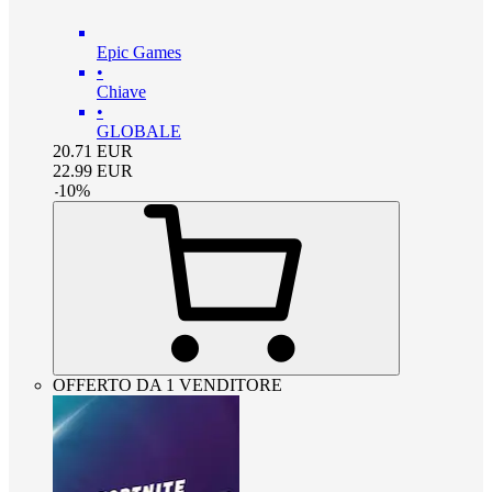
Epic Games
•
Chiave
•
GLOBALE
20.71
EUR
22.99
EUR
-
10
%
OFFERTO DA 1 VENDITORE