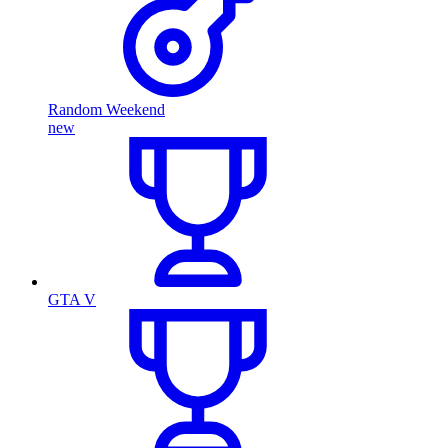
Random Weekend
new
GTA V