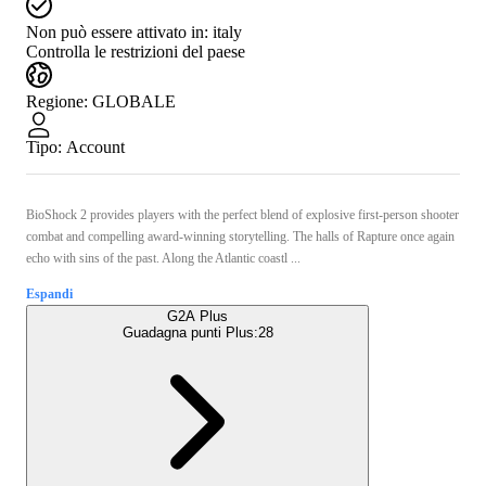
Non può essere attivato in:
italy
Controlla le restrizioni del paese
Regione
:
GLOBALE
Tipo
:
Account
BioShock 2 provides players with the perfect blend of explosive first-person shooter
combat and compelling award-winning storytelling. The halls of Rapture once again
echo with sins of the past. Along the Atlantic coastl ...
Espandi
G2A Plus
Guadagna punti Plus:
28