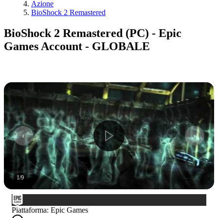
Azione
BioShock 2 Remastered
BioShock 2 Remastered (PC) - Epic
Games Account - GLOBALE
1
/
9
Piattaforma
:
Epic Games