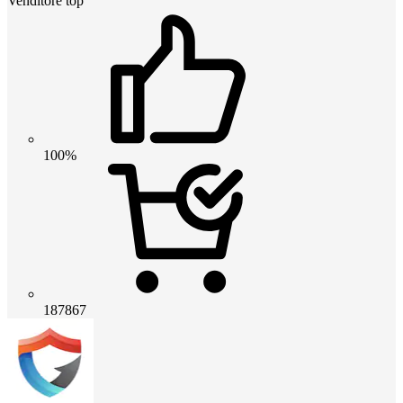
Venditore top
100%
187867