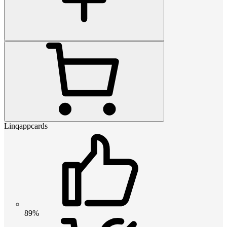
Linqappcards
89%