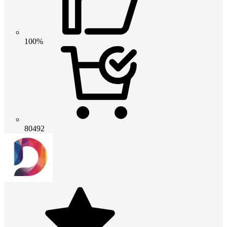
100%
80492