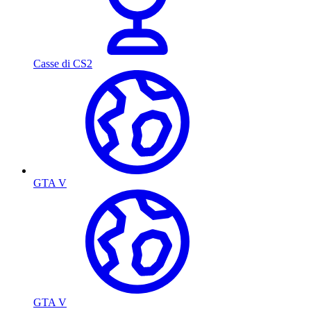
Casse di CS2
GTA V
GTA V