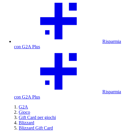
Risparmia
con G2A Plus
Risparmia
con G2A Plus
G2A
Gioco
Gift Card per giochi
Blizzard
Blizzard Gift Card