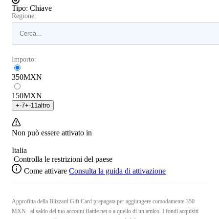
Tipo
:
Chiave
Regione:
Importo:
350
MXN
150
MXN
+
-7
+
-11
altro
Non può essere attivato in
Italia
Controlla le restrizioni del paese
Come attivare
Consulta la guida di attivazione
Approfitta della Blizzard Gift Card prepagata per aggiungere comodamente 350
MXN al saldo del tuo account Battle.net o a quello di un amico. I fondi acquisiti