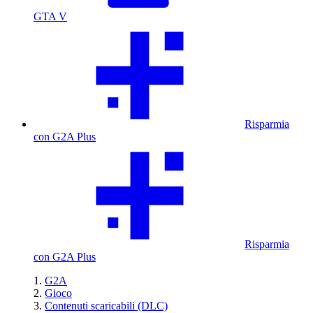
GTA V
Risparmia
con G2A Plus
Risparmia
con G2A Plus
G2A
Gioco
Contenuti scaricabili (DLC)