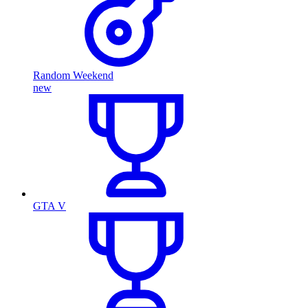
Random Weekend
new
GTA V