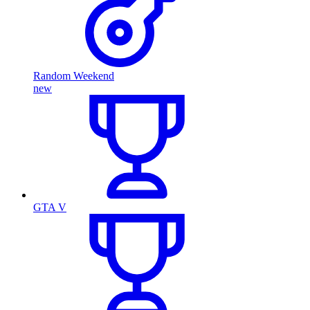
Random Weekend
new
GTA V