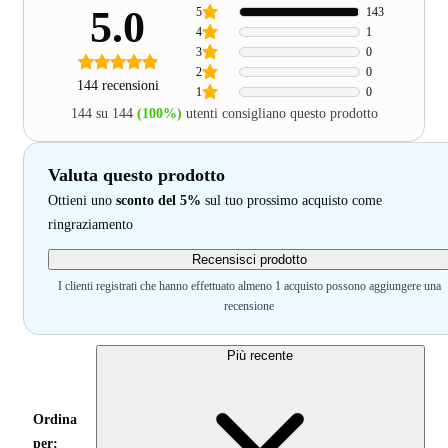
5.0
5
143
4
1
3
0
2
0
144 recensioni
1
0
144 su 144
(100%)
utenti consigliano questo prodotto
Valuta questo prodotto
Ottieni uno
sconto del 5%
sul tuo prossimo acquisto come
ringraziamento
Recensisci prodotto
I clienti registrati che hanno effettuato almeno 1 acquisto possono aggiungere una
recensione
Più recente
Ordina
per: