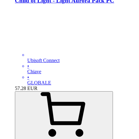
Child of Light - Light Aurora Pack PC
Ubisoft Connect
•
Chiave
•
GLOBALE
57.28
EUR