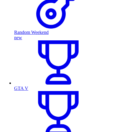
Random Weekend
new
GTA V