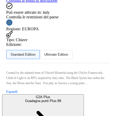
Consulta la guida di attivazione
Può essere attivato in:
italy
Controlla le restrizioni del paese
Regione
:
EUROPA
Tipo
:
Chiave
Edizione:
Standard Edition
Ultimate Edition
Created by the talented team of Ubisoft Montréal using the UbiArt Framework,
Child of Light is an RPG inspired by fairy tales. The Black Queen has stolen the
Sun, the Moon and the Stars. You play as Aurora, a young princ ...
Espandi
G2A Plus
Guadagna punti Plus:
89