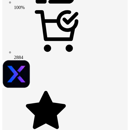
100%
2884