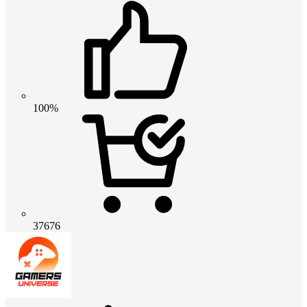
100%
37676