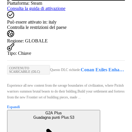
Piattaforma
:
Steam
Consulta la guida di attivazione
Può essere attivato in:
italy
Controlla le restrizioni del paese
Regione
:
GLOBALE
Tipo
:
Chiave
CONTENUTO
Conan Exiles Enhanced Steam Key GLOBAL
Questo DLC richiede:
SCARICABILE (DLC)
Experience all new content from the savage boundaries of civilization, where Pictish
warriors summon brutal beasts to do their bidding.Build your settlement and fortress
from the new Frontier set of building pieces, made ...
Espandi
G2A Plus
Guadagna punti Plus:
53