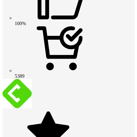
100%
5389