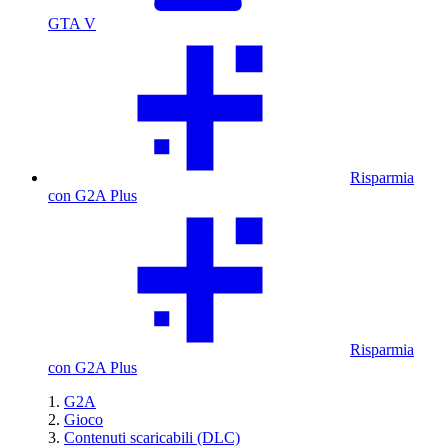
GTA V
Risparmia
con G2A Plus
Risparmia
con G2A Plus
G2A
Gioco
Contenuti scaricabili (DLC)