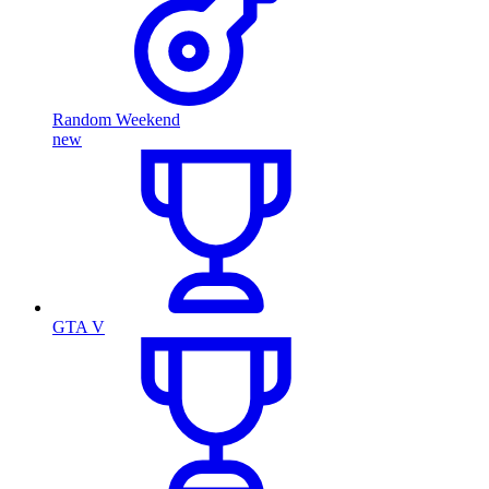
Random Weekend
new
GTA V