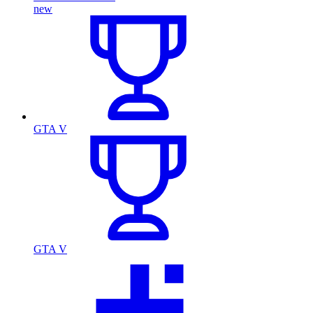
new
GTA V
GTA V