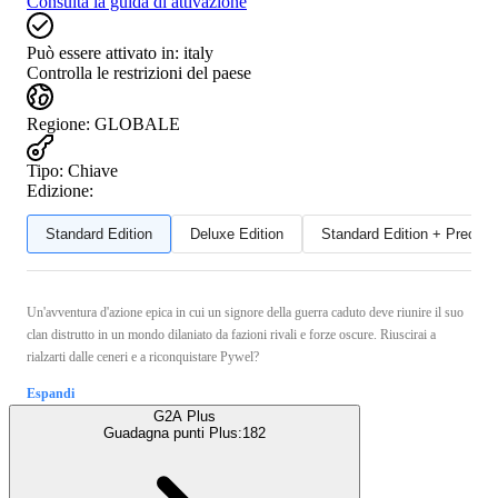
Consulta la guida di attivazione
Può essere attivato in:
italy
Controlla le restrizioni del paese
Regione
:
GLOBALE
Tipo
:
Chiave
Edizione:
Standard Edition
Deluxe Edition
Standard Edition + Preord
Un'avventura d'azione epica in cui un signore della guerra caduto deve riunire il suo
clan distrutto in un mondo dilaniato da fazioni rivali e forze oscure. Riuscirai a
rialzarti dalle ceneri e a riconquistare Pywel?
Espandi
G2A Plus
Guadagna punti Plus:
182