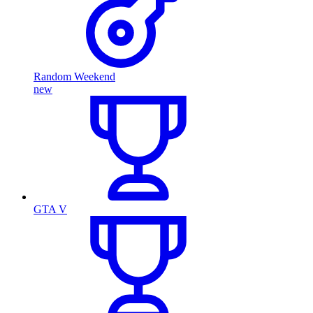
Random Weekend
new
GTA V