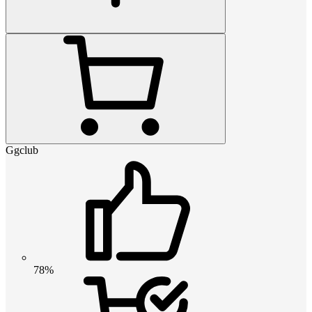
Ggclub
78%