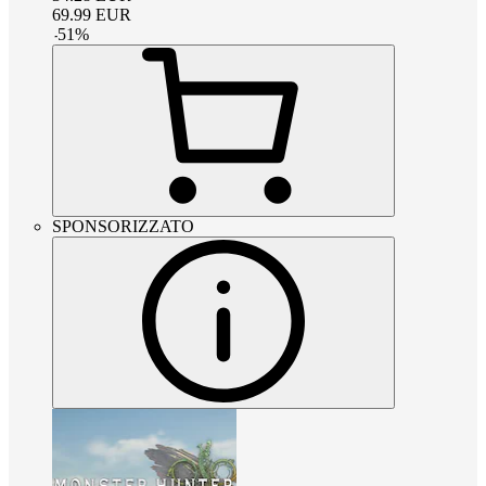
69.99
EUR
-
51
%
SPONSORIZZATO