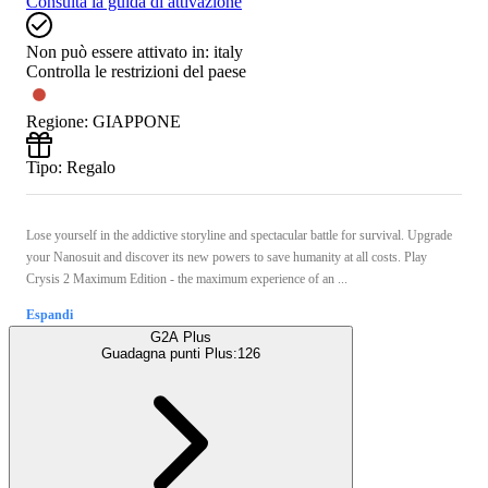
Consulta la guida di attivazione
Non può essere attivato in:
italy
Controlla le restrizioni del paese
Regione
:
GIAPPONE
Tipo
:
Regalo
Lose yourself in the addictive storyline and spectacular battle for survival. Upgrade
your Nanosuit and discover its new powers to save humanity at all costs. Play
Crysis 2 Maximum Edition - the maximum experience of an ...
Espandi
G2A Plus
Guadagna punti Plus:
126