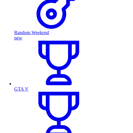
Random Weekend
new
GTA V