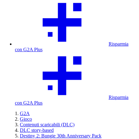
Risparmia
con G2A Plus
Risparmia
con G2A Plus
G2A
Gioco
Contenuti scaricabili (DLC)
DLC story-based
Destiny 2: Bungie 30th Anniversary Pack