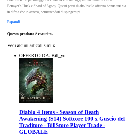
Betrayer’s Husk e Shard of Agony. Questi pezzi di alto livello offrono bonus rari sia
in difesa che in attacco, permettendoti di spingerti pi ...
Espandi
Questo prodotto è esaurito.
Vedi alcuni articoli simili:
OFFERTO DA: Bill_yu
Diablo 4 Items - Season of Death
Awakening (S14) Softcore 100 x Guscio del
Traditore - BillStore Player Trade -
GLOBALE