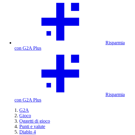
Risparmia
con G2A Plus
Risparmia
con G2A Plus
G2A
Gioco
Oggetti di gioco
Punti e valute
Diablo 4