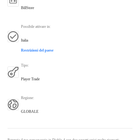
BillStore
Possibile attivare in
:
Italia
Restrizioni del paese
Tipo
:
Player Trade
Regione
:
GLOBALE
Potenzia il tuo personaggio in Diablo 4 con due oggetti unici molto ricercati: