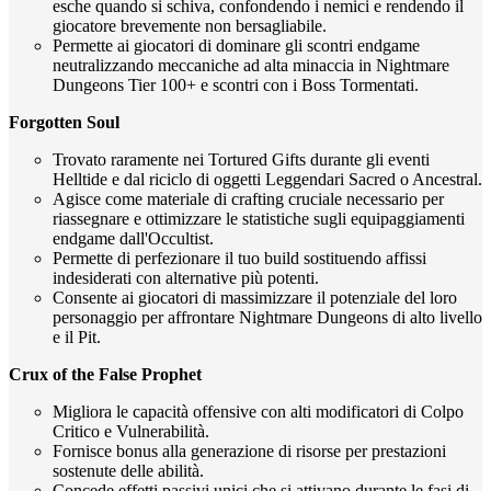
esche quando si schiva, confondendo i nemici e rendendo il
giocatore brevemente non bersagliabile.
Permette ai giocatori di dominare gli scontri endgame
neutralizzando meccaniche ad alta minaccia in Nightmare
Dungeons Tier 100+ e scontri con i Boss Tormentati.
Forgotten Soul
Trovato raramente nei Tortured Gifts durante gli eventi
Helltide e dal riciclo di oggetti Leggendari Sacred o Ancestral.
Agisce come materiale di crafting cruciale necessario per
riassegnare e ottimizzare le statistiche sugli equipaggiamenti
endgame dall'Occultist.
Permette di perfezionare il tuo build sostituendo affissi
indesiderati con alternative più potenti.
Consente ai giocatori di massimizzare il potenziale del loro
personaggio per affrontare Nightmare Dungeons di alto livello
e il Pit.
Crux of the False Prophet
Migliora le capacità offensive con alti modificatori di Colpo
Critico e Vulnerabilità.
Fornisce bonus alla generazione di risorse per prestazioni
sostenute delle abilità.
Concede effetti passivi unici che si attivano durante le fasi di